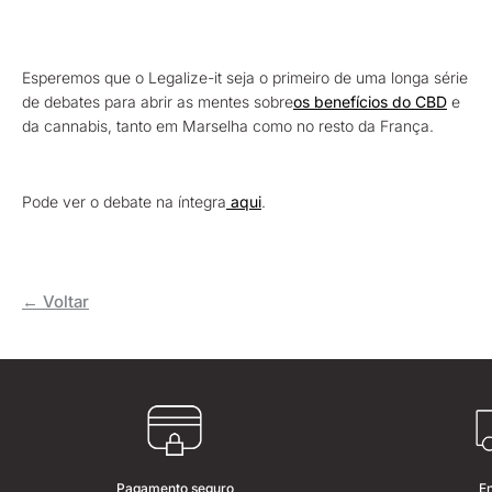
Esperemos que o Legalize-it seja o primeiro de uma longa série
de debates para abrir as mentes sobre
os benefícios do CBD
e
da cannabis, tanto em Marselha como no resto da França.
Pode ver o debate na íntegra
aqui
.
← Voltar
Pagamento seguro
E