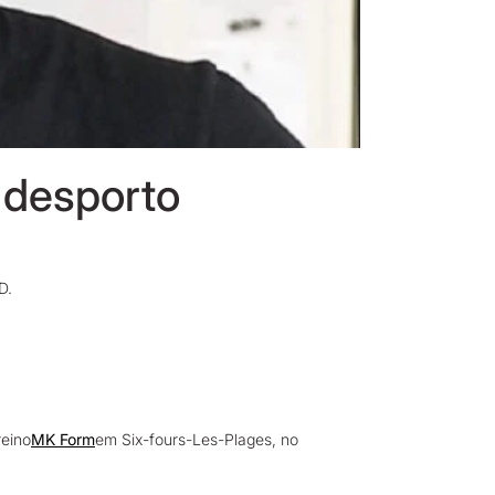
desporto
BD.
reino
MK Form
em Six-fours-Les-Plages, no