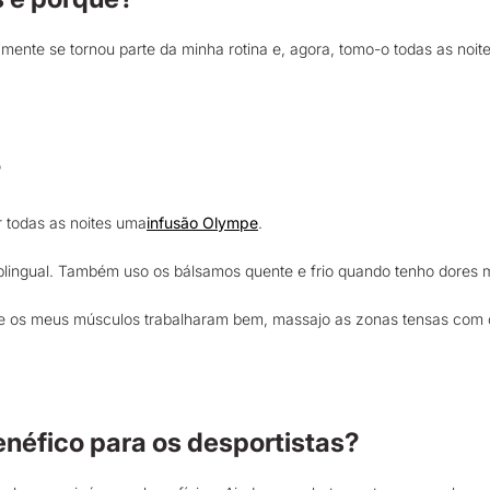
te se tornou parte da minha rotina e, agora, tomo-o todas as noites
?
r todas as noites uma
infusão Olympe
.
sublingual. Também uso os bálsamos quente e frio quando tenho dores 
 que os meus músculos trabalharam bem, massajo as zonas tensas co
néfico para os desportistas?