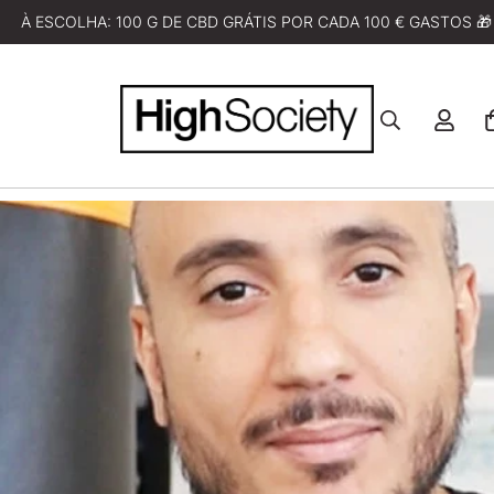
À ESCOLHA: 100 G DE CBD GRÁTIS POR CADA 100 € GASTOS 🎁