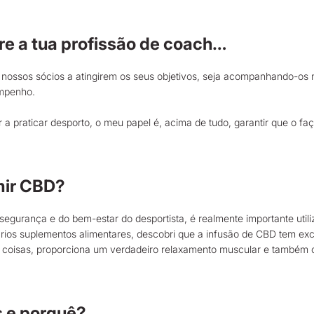
e a tua profissão de coach…
os nossos sócios a atingirem os seus objetivos, seja acompanhando-o
empenho.
r a praticar desporto, o meu papel é, acima de tudo, garantir que o f
mir CBD?
egurança e do bem-estar do desportista, é realmente importante util
ários suplementos alimentares, descobri que a infusão de CBD tem ex
s coisas, proporciona um verdadeiro relaxamento muscular e também
s e porquê?