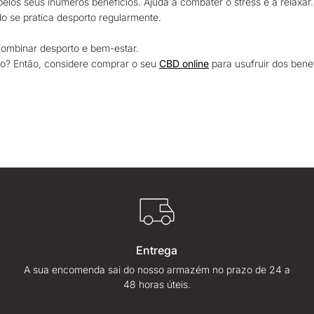
os seus inúmeros benefícios. Ajuda a combater o stress e a relaxar.
o se pratica desporto regularmente.
ombinar desporto e bem-estar.
no? Então, considere comprar o seu
CBD online
para usufruir dos bene
Entrega
A sua encomenda sai do nosso armazém no prazo de 24 a
48 horas úteis.