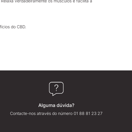
 Relaxa verdadeiramente os músculos e facilita a
fícios do CBD.
Alguma dúvida?
Contacte-nos através do número 01 88 81 23 27