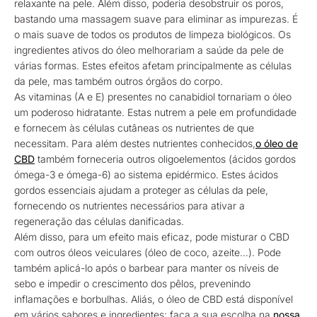
relaxante na pele. Além disso, poderia desobstruir os poros,
bastando uma massagem suave para eliminar as impurezas. É
o mais suave de todos os produtos de limpeza biológicos. Os
ingredientes ativos do óleo melhorariam a saúde da pele de
várias formas. Estes efeitos afetam principalmente as células
da pele, mas também outros órgãos do corpo.
As vitaminas (A e E) presentes no canabidiol tornariam o óleo
um poderoso hidratante. Estas nutrem a pele em profundidade
e fornecem às células cutâneas os nutrientes de que
necessitam. Para além destes nutrientes conhecidos,
o óleo de
CBD
também forneceria outros oligoelementos (ácidos gordos
ómega-3 e ómega-6) ao sistema epidérmico. Estes ácidos
gordos essenciais ajudam a proteger as células da pele,
fornecendo os nutrientes necessários para ativar a
regeneração das células danificadas.
Além disso, para um efeito mais eficaz, pode misturar o CBD
com outros óleos veiculares (óleo de coco, azeite…). Pode
também aplicá-lo após o barbear para manter os níveis de
sebo e impedir o crescimento dos pêlos, prevenindo
inflamações e borbulhas. Aliás, o óleo de CBD está disponível
em vários sabores e ingredientes; faça a sua escolha na
nossa