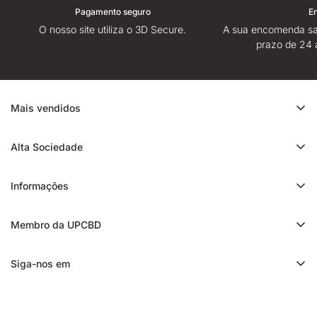
Pagamento seguro
E
O nosso site utiliza o 3D Secure.
A sua encomenda sa
prazo de 24 
Mais vendidos
Promoção de CBD
Alta Sociedade
Ice Rock CBD
Sobre
Cali CBD
Informações
Lojas High Society
Orange Bud CBD
Contacte-nos
Avaliação da High Society
Membro da UPCBD
Trim CBD
Alguma dúvida?
Fidelidade e indicação
Static CBD
Entrega
Siga-nos em
Presentes High Society
3x CBD filtrado
Blog
Programa de afiliados
Charas CBD
Notícias
Franquia de CBD