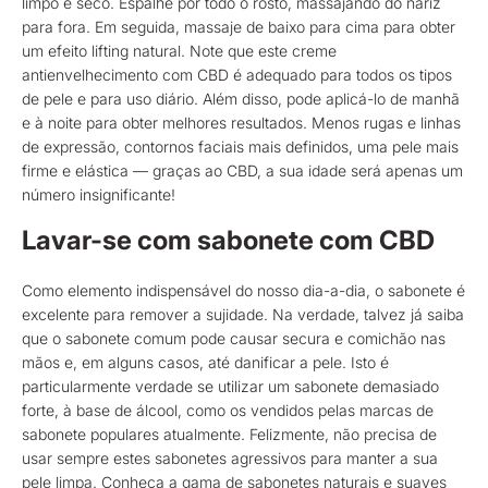
limpo e seco. Espalhe por todo o rosto, massajando do nariz
para fora. Em seguida, massaje de baixo para cima para obter
um efeito lifting natural. Note que este creme
antienvelhecimento com CBD é adequado para todos os tipos
de pele e para uso diário. Além disso, pode aplicá-lo de manhã
e à noite para obter melhores resultados. Menos rugas e linhas
de expressão, contornos faciais mais definidos, uma pele mais
firme e elástica — graças ao CBD, a sua idade será apenas um
número insignificante!
Lavar-se com sabonete com CBD
Como elemento indispensável do nosso dia-a-dia, o sabonete é
excelente para remover a sujidade. Na verdade, talvez já saiba
que o sabonete comum pode causar secura e comichão nas
mãos e, em alguns casos, até danificar a pele. Isto é
particularmente verdade se utilizar um sabonete demasiado
forte, à base de álcool, como os vendidos pelas marcas de
sabonete populares atualmente. Felizmente, não precisa de
usar sempre estes sabonetes agressivos para manter a sua
pele limpa. Conheça a gama de sabonetes naturais e suaves