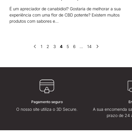
É um apreciador de canabidiol? Gostaria de melhorar a sua
experiência com uma flor de CBD potente? Existem muitos
produtos com sabores e...
1
2
3
4
5
6
…
14
Pagamento seguro
E
O nosso site utiliza o 3D Secure.
A sua encomenda sa
prazo de 24 