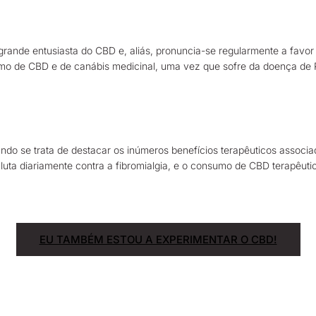
ande entusiasta do CBD e, aliás, pronuncia-se regularmente a favor 
umo de CBD e de canábis medicinal, uma vez que sofre da doença de 
uando se trata de destacar os inúmeros benefícios terapêuticos ass
luta diariamente contra a fibromialgia, e o consumo de CBD terapêutic
EU TAMBÉM ESTOU A EXPERIMENTAR O CBD!