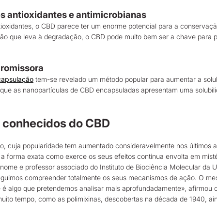
s antioxidantes e antimicrobianas
ioxidantes, o CBD parece ter um enorme potencial para a conservação 
ão que leva à degradação, o CBD pode muito bem ser a chave para pro
promissora
apsulação
tem-se revelado um método popular para aumentar a solub
ue as nanopartículas de CBD encapsuladas apresentam uma solubilidad
.
 conhecidos do CBD
o, cuja popularidade tem aumentado consideravelmente nos últimos an
a forma exata como exerce os seus efeitos continua envolta em misté
renome e professor associado do Instituto de Biociência Molecular d
seguimos compreender totalmente os seus mecanismos de ação. O me
é algo que pretendemos analisar mais aprofundadamente», afirmou o 
muito tempo, como as polimixinas, descobertas na década de 1940, 