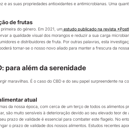
dez e as suas propriedades antioxidantes e antimicrobianas. Uma qua
ção de frutas
a primeira do género. Em 2021, um
estudo publicado na revista *Post
ervar a qualidade visual dos morangos e reduzir a sua carga microbi
midores e distribuidores de fruta. Por outras palavras, esta investig
 poderá tornar-se o nosso novo aliado para manter a frescura da nossa
: para além da serenidade
gir maravilhas. É o caso do CBD e do seu papel surpreendente na co
alimentar atual
blemas da nossa época, com cerca de um terço de todos os alimento
ular, são muito sensíveis à deterioração devido ao seu elevado teor d
eu prazo de validade é essencial para combater este flagelo. No enta
ngar o prazo de validade dos nossos alimentos. Estudos recentes apon