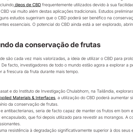
ncluindo
óleos de CBD
frequentemente utilizados devido à sua facilidad
do CBD vai muito além destas aplicações tradicionais. Estudos prelimi
lguns estudos sugeriram que o CBD poderá ser benéfico na conservaçã
ntes essenciais. O potencial do CBD ainda está a ser explorado, ab
ndo da conservação de frutas
e são cada vez mais valorizadas, a ideia de utilizar o CBD para prolo
 De facto, investigadores de todo o mundo estão agora a explorar a po
r a frescura da fruta durante mais tempo.
sat e do Instituto de Investigação Chulabhorn, na Tailândia, explor
plied Materials & Interfaces
, a utilização do CBD poderá aumentar 
nio da conservação de frutas.
e antibacterianas, seria de facto capaz de manter os frutos em bom 
 encapsulado, que foi depois utilizado para revestir as morangos. A 
ssionantes.
 resistência à degradação significativamente superior à dos seus e