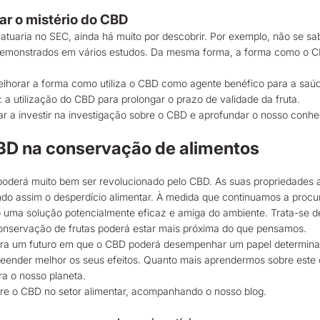
ar o mistério do CBD
tuaria no SEC, ainda há muito por descobrir. Por exemplo, não se s
m demonstrados em vários estudos. Da mesma forma, a forma como o C
horar a forma como utiliza o CBD como agente benéfico para a saú
 a utilização do CBD para prolongar o prazo de validade da fruta.
nuar a investir na investigação sobre o CBD e aprofundar o nosso con
CBD na conservação de alimentos
poderá muito bem ser revolucionado pelo CBD. As suas propriedades a
indo assim o desperdício alimentar. À medida que continuamos a procu
 uma solução potencialmente eficaz e amiga do ambiente. Trata-se
 conservação de frutas poderá estar mais próxima do que pensamos.
para um futuro em que o CBD poderá desempenhar um papel determina
reender melhor os seus efeitos. Quanto mais aprendermos sobre este
ra o nosso planeta.
obre o CBD no setor alimentar, acompanhando o nosso blog.