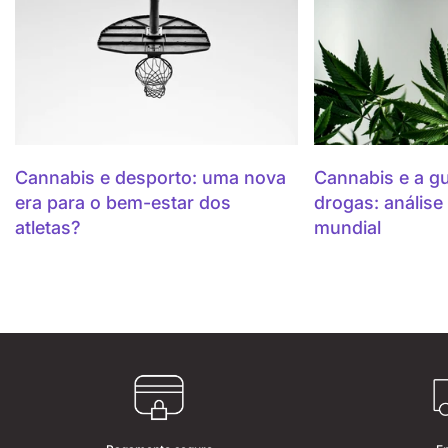
Cannabis e desporto: uma nova
Cannabis e a gu
era para o bem-estar dos
drogas: análise
atletas?
mundial