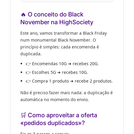
🔥 O conceito do Black
November na HighSociety
Este ano, vamos transformar a Black Friday
num
monumental Black November
. O
princípio é simples:
cada encomenda é
duplicada
.
👉 Encomendas
10G
➜ recebes
20G
.
👉 Escolhes
5G
➜ recebes
10G
.
👉 Compra
1 produto
➜ recebe
2 produtos
.
Não é preciso fazer mais nada
: a duplicação é
automática no momento do envio
.
🛒 Como aproveitar a oferta
«pedidos duplicados»?
Eis os
3 passos
a seguir: