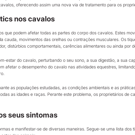
cavalos, oferecendo assim uma nova via de tratamento para os propri
tics nos cavalos
vos que podem afetar todas as partes do corpo dos cavalos. Estes mov
a cauda, movimentos das orelhas ou contrações musculares. Os tiq
 a dor, distúrbios comportamentais, carências alimentares ou ainda po
bem-estar do cavalo, perturbando o seu sono, a sua digestão, a sua c
em afetar o desempenho do cavalo nas atividades equestres, limitand
ro.
oante as populações estudadas, as condições ambientais e as práticas
odas as idades e raças. Perante este problema, os proprietários de c
 os seus sintomas
ormas e manifestar-se de diversas maneiras. Segue-se uma lista dos