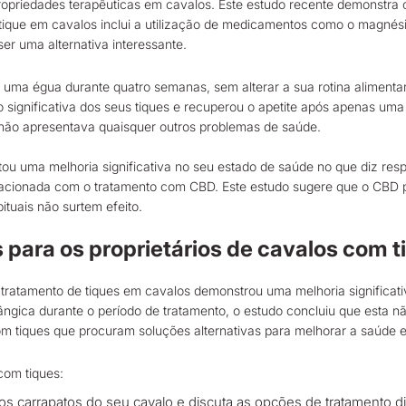
priedades terapêuticas em cavalos. Este estudo recente demonstra o
o tique em cavalos inclui a utilização de medicamentos como o magné
ser uma alternativa interessante.
 uma égua durante quatro semanas, sem alterar a sua rotina alimenta
significativa dos seus tiques e recuperou o apetite após apenas uma 
 não apresentava quaisquer outros problemas de saúde.
ou uma melhoria significativa no seu estado de saúde no que diz respe
relacionada com o tratamento com CBD. Este estudo sugere que o CBD 
tuais não surtem efeito.
ara os proprietários de cavalos com t
 tratamento de tiques em cavalos demonstrou uma melhoria significat
ângica durante o período de tratamento, o estudo concluiu que esta 
om tiques que procuram soluções alternativas para melhorar a saúde 
com tiques:
 os carrapatos do seu cavalo e discuta as opções de tratamento di