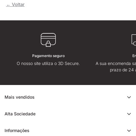
← Voltar
Pagamento seguro
E
O nosso site utiliza o 3D Secure.
A sua encomenda sa
prazo de 24 
Mais vendidos
Promoção de CBD
Alta Sociedade
Ice Rock CBD
Sobre
Cali CBD
Informações
Lojas High Society