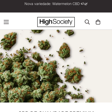
Nova variedade: Watermelon CBD 🍉🌿