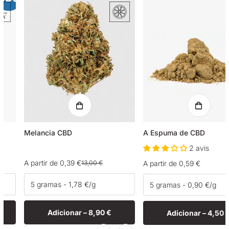
Melancia CBD
A Espuma de CBD
2 avis
A partir de 0,39 €
13,00 €
Preço
A partir de 0,59 €
Preço
Preço
normal
de
normal
venda
Adicionar –
8,90 €
Adicionar –
4,50 