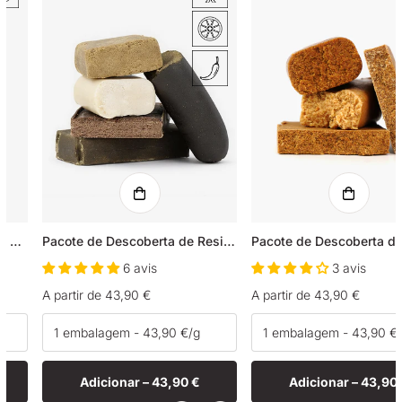
3x Hash filtrado com 21% de CBD + 23% de CBG
Pacote de Descoberta de Resinas
6 avis
3 avis
Preço
A partir de 43,90 €
Preço
A partir de 43,90 €
normal
normal
Adicionar –
43,90 €
Adicionar –
43,90 