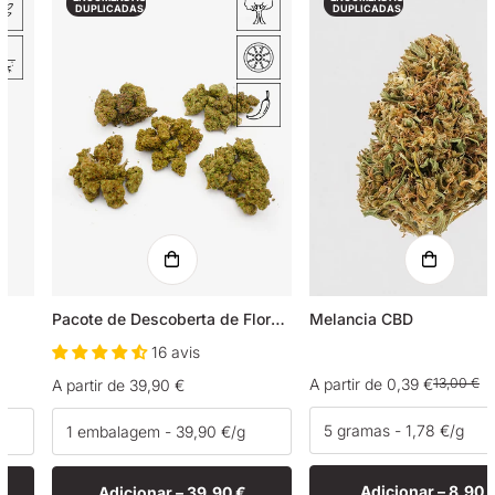
DUPLICADAS
DUPLICADAS
Pacote de Descoberta de Flores de CBD
Melancia CBD
16 avis
A partir de 0,39 €
13,00 €
Preço
A partir de 39,90 €
Preço
Preço
normal
de
normal
venda
Adicionar –
8,90 
Adicionar –
39,90 €