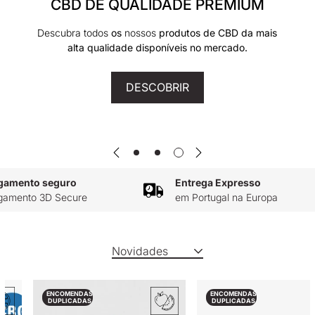
CBD DE QUALIDADE PREMIUM
Descubra todos
os
nossos
produtos de CBD da mais
alta qualidade disponíveis no mercado.
DESCOBRIR
mento seguro
Entrega Expresso
mento 3D Secure
em Portugal na Europa
Novidades
ENCOMENDAS
ENCOMENDAS
DUPLICADAS
DUPLICADAS