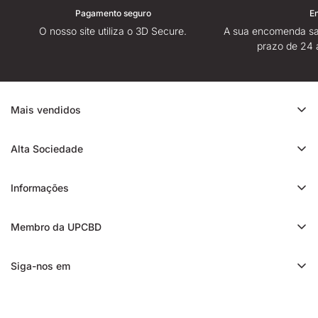
Pagamento seguro
E
O nosso site utiliza o 3D Secure.
A sua encomenda sa
prazo de 24 
Mais vendidos
Promoção de CBD
Alta Sociedade
Ice Rock CBD
Sobre
Cali CBD
Informações
Lojas High Society
Orange Bud CBD
Contacte-nos
Avaliação da High Society
Membro da UPCBD
Trim CBD
Alguma dúvida?
Fidelidade e indicação
Static CBD
Entrega
Siga-nos em
Presentes High Society
3x CBD filtrado
Blog
Programa de afiliados
Charas CBD
Notícias