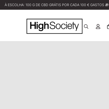
À ESCOLHA: 100 G DE CBD GRÁTIS POR CADA 100 € GASTOS 🎁