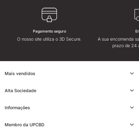
Pagamento seguro
E
O nosso site utiliza o 3D Secure.
A sua encomenda sa
prazo de 24 
Mais vendidos
Promoção de CBD
Alta Sociedade
Ice Rock CBD
Sobre
Cali CBD
Informações
Lojas High Society
Orange Bud CBD
Contacte-nos
Avaliação da High Society
Membro da UPCBD
Trim CBD
Alguma dúvida?
Fidelidade e indicação
Static CBD