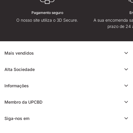
Pagamento seguro
E
O nosso site utiliza o 3D Secure.
A sua encomenda sa
prazo de 24 
Mais vendidos
Promoção de CBD
Alta Sociedade
Ice Rock CBD
Sobre
Cali CBD
Informações
Lojas High Society
Orange Bud CBD
Contacte-nos
Avaliação da High Society
Membro da UPCBD
Trim CBD
Alguma dúvida?
Fidelidade e indicação
Static CBD
Entrega
Siga-nos em
Presentes High Society
3x CBD filtrado
Blog
Programa de afiliados