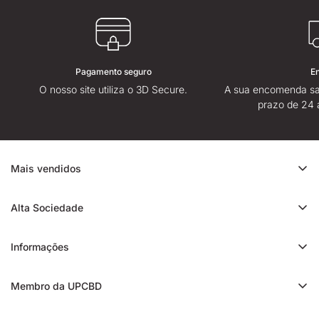
Pagamento seguro
E
O nosso site utiliza o 3D Secure.
A sua encomenda sa
prazo de 24 
Mais vendidos
Promoção de CBD
Alta Sociedade
Ice Rock CBD
Sobre
Cali CBD
Informações
Lojas High Society
Orange Bud CBD
Contacte-nos
Avaliação da High Society
Membro da UPCBD
Trim CBD
Alguma dúvida?
Fidelidade e indicação
Static CBD