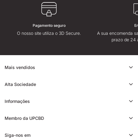
Pagamento seguro
E
O nosso site utiliza o 3D Secure.
A sua encomenda sa
prazo de 24 
Mais vendidos
Promoção de CBD
Alta Sociedade
Ice Rock CBD
Sobre
Cali CBD
Informações
Lojas High Society
Orange Bud CBD
Contacte-nos
Avaliação da High Society
Membro da UPCBD
Trim CBD
Alguma dúvida?
Fidelidade e indicação
Static CBD
Entrega
Siga-nos em
Presentes High Society