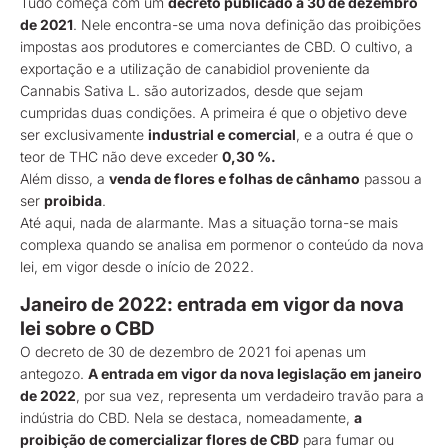
Tudo começa com um
decreto publicado a 30 de dezembro
de 2021
. Nele encontra-se uma nova definição das proibições
impostas aos produtores e comerciantes de CBD. O cultivo, a
exportação e a utilização de canabidiol proveniente da
Cannabis Sativa L. são autorizados, desde que sejam
cumpridas duas condições. A primeira é que o objetivo deve
ser exclusivamente
industrial e comercial
, e a outra é que o
teor de THC não deve exceder
0,30 %.
Além disso, a
venda de flores e folhas de cânhamo
passou a
ser
proibida
.
Até aqui, nada de alarmante. Mas a situação torna-se mais
complexa quando se analisa em pormenor o conteúdo da nova
lei, em vigor desde o início de 2022.
Janeiro de 2022: entrada em vigor da nova
lei sobre o CBD
O decreto de 30 de dezembro de 2021 foi apenas um
antegozo.
A entrada em vigor da nova legislação em janeiro
de 2022
, por sua vez, representa um verdadeiro travão para a
indústria do CBD. Nela se destaca, nomeadamente,
a
proibição de comercializar flores de CBD
para fumar ou