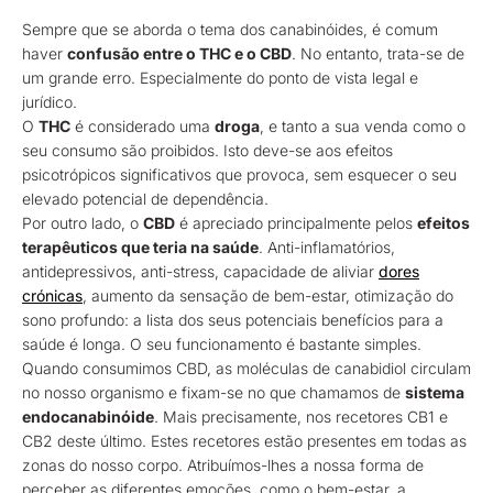
Sempre que se aborda o tema dos canabinóides, é comum
haver
confusão entre o THC e o CBD
. No entanto, trata-se de
um grande erro. Especialmente do ponto de vista legal e
jurídico.
O
THC
é considerado uma
droga
, e tanto a sua venda como o
seu consumo são proibidos. Isto deve-se aos efeitos
psicotrópicos significativos que provoca, sem esquecer o seu
elevado potencial de dependência.
Por outro lado, o
CBD
é apreciado principalmente pelos
efeitos
terapêuticos que teria na saúde
. Anti-inflamatórios,
antidepressivos, anti-stress, capacidade de aliviar
dores
crónicas
, aumento da sensação de bem-estar, otimização do
sono profundo: a lista dos seus potenciais benefícios para a
saúde é longa. O seu funcionamento é bastante simples.
Quando consumimos CBD, as moléculas de canabidiol circulam
no nosso organismo e fixam-se no que chamamos de
sistema
endocanabinóide
. Mais precisamente, nos recetores CB1 e
CB2 deste último. Estes recetores estão presentes em todas as
zonas do nosso corpo. Atribuímos-lhes a nossa forma de
perceber as diferentes emoções, como o bem-estar, a