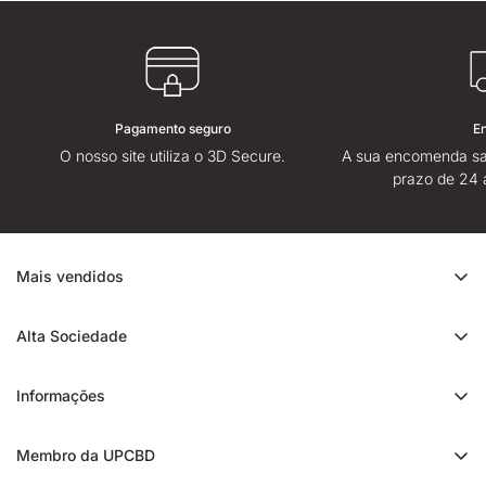
Pagamento seguro
E
O nosso site utiliza o 3D Secure.
A sua encomenda sa
prazo de 24 
Mais vendidos
Promoção de CBD
Alta Sociedade
Ice Rock CBD
Sobre
Cali CBD
Informações
Lojas High Society
Orange Bud CBD
Contacte-nos
Avaliação da High Society
Membro da UPCBD
Trim CBD
Alguma dúvida?
Fidelidade e indicação