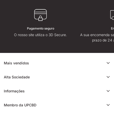
Pagamento seguro
E
O nosso site utiliza o 3D Secure.
A sua encomenda sa
prazo de 24 
Mais vendidos
Promoção de CBD
Alta Sociedade
Ice Rock CBD
Sobre
Cali CBD
Informações
Lojas High Society
Orange Bud CBD
Contacte-nos
Avaliação da High Society
Membro da UPCBD
Trim CBD
Alguma dúvida?
Fidelidade e indicação