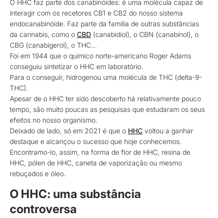
O HHC faz parte dos canabinóides: é uma molécula capaz de
interagir com os recetores CB1 e CB2 do nosso sistema
endocanabinóide. Faz parte da família de outras substâncias
da cannabis, como o
CBD
(canabidiol), o CBN (canabinol), o
CBG (canabigerol), o THC...
Foi em 1944 que o químico norte-americano Roger Adams
conseguiu sintetizar o HHC em laboratório.
Para o conseguir, hidrogenou uma molécula de THC (delta-9-
THC).
Apesar de o HHC ter sido descoberto há relativamente pouco
tempo, são muito poucas as pesquisas que estudaram os seus
efeitos no nosso organismo.
Deixado de lado, só em 2021 é que o
HHC
voltou a ganhar
destaque e alcançou o sucesso que hoje conhecemos.
Encontramo-lo, assim, na forma de flor de HHC, resina de
HHC, pólen de HHC, caneta de vaporização ou mesmo
rebuçados e óleo.
O HHC: uma substância
controversa