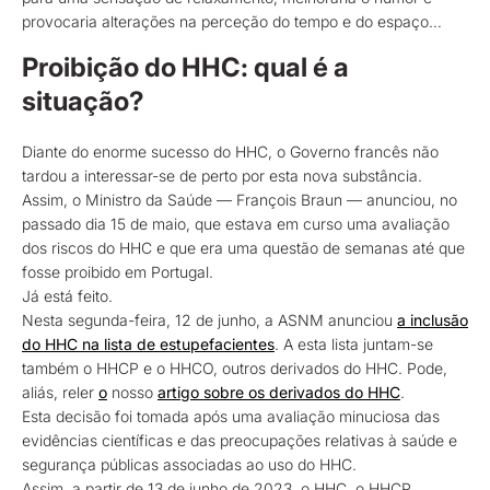
provocaria alterações na perceção do tempo e do espaço…
Proibição do HHC: qual é a
situação?
Diante do enorme sucesso do HHC, o Governo francês não
tardou a interessar-se de perto por esta nova substância.
Assim, o Ministro da Saúde — François Braun — anunciou, no
passado dia 15 de maio, que estava em curso uma avaliação
dos riscos do HHC e que era uma questão de semanas até que
fosse proibido em Portugal.
Já está feito.
Nesta segunda-feira, 12 de junho, a ASNM anunciou
a inclusão
do HHC na lista de estupefacientes
. A esta lista juntam-se
também o HHCP e o HHCO, outros derivados do HHC. Pode,
aliás, reler
o
nosso
artigo sobre os derivados do HHC
.
Esta decisão foi tomada após uma avaliação minuciosa das
evidências científicas e das preocupações relativas à saúde e
segurança públicas associadas ao uso do HHC.
Assim, a partir de 13 de junho de 2023, o HHC, o HHCP