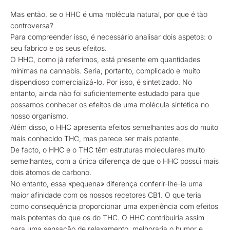
Mas então, se o HHC é uma molécula natural, por que é tão
controversa?
Para compreender isso, é necessário analisar dois aspetos: o
seu fabrico e os seus efeitos.
O HHC, como já referimos, está presente em quantidades
mínimas na cannabis. Seria, portanto, complicado e muito
dispendioso comercializá-lo. Por isso, é sintetizado. No
entanto, ainda não foi suficientemente estudado para que
possamos conhecer os efeitos de uma molécula sintética no
nosso organismo.
Além disso, o HHC apresenta efeitos semelhantes aos do muito
mais conhecido THC, mas parece ser mais potente.
De facto, o HHC e o THC têm estruturas moleculares muito
semelhantes, com a única diferença de que o HHC possui mais
dois átomos de carbono.
No entanto, essa «pequena» diferença conferir-lhe-ia uma
maior afinidade com os nossos recetores CB1. O que teria
como consequência proporcionar uma experiência com efeitos
mais potentes do que os do THC. O HHC contribuiria assim
para uma sensação de relaxamento, melhoraria o humor e