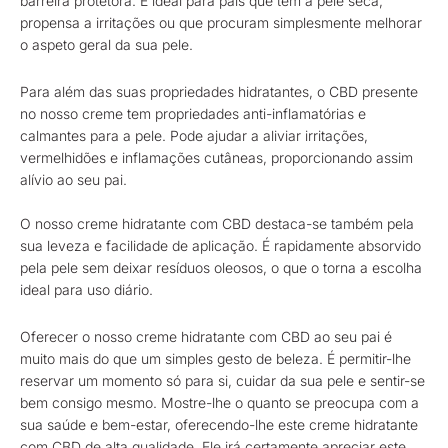
barreira protetora. É ideal para pais que têm a pele seca,
propensa a irritações ou que procuram simplesmente melhorar
o aspeto geral da sua pele.
Para além das suas propriedades hidratantes, o CBD presente
no nosso creme tem propriedades anti-inflamatórias e
calmantes para a pele. Pode ajudar a aliviar irritações,
vermelhidões e inflamações cutâneas, proporcionando assim
alívio ao seu pai.
O nosso creme hidratante com CBD destaca-se também pela
sua leveza e facilidade de aplicação. É rapidamente absorvido
pela pele sem deixar resíduos oleosos, o que o torna a escolha
ideal para uso diário.
Oferecer o nosso creme hidratante com CBD ao seu pai é
muito mais do que um simples gesto de beleza. É permitir-lhe
reservar um momento só para si, cuidar da sua pele e sentir-se
bem consigo mesmo. Mostre-lhe o quanto se preocupa com a
sua saúde e bem-estar, oferecendo-lhe este creme hidratante
com CBD de alta qualidade. Ele irá certamente apreciar este