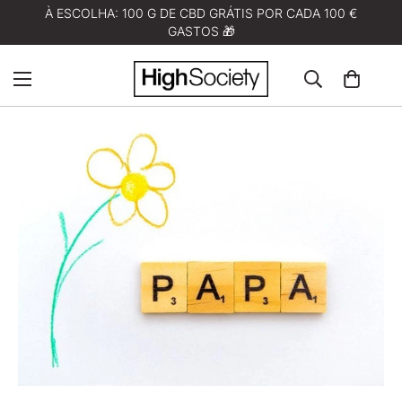
À ESCOLHA: 100 G DE CBD GRÁTIS POR CADA 100 €
GASTOS 🎁