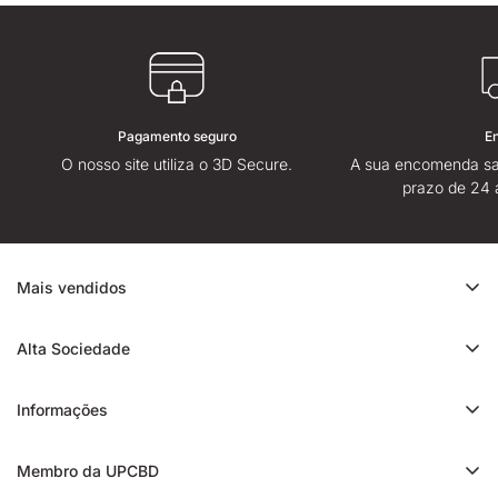
Pagamento seguro
E
O nosso site utiliza o 3D Secure.
A sua encomenda sa
prazo de 24 
Mais vendidos
Promoção de CBD
Alta Sociedade
Ice Rock CBD
Sobre
Cali CBD
Informações
Lojas High Society
Orange Bud CBD
Contacte-nos
Avaliação da High Society
Membro da UPCBD
Trim CBD
Alguma dúvida?