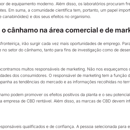
por de equipamento moderno. Além disso, os laboratórios procuram fr
lientes. Em suma, a comunidade científica tem, portanto, um papel im
e canabinóides) e dos seus efeitos no organismo.
 o cânhamo na área comercial e de mar
ronteiriça, irão surgir cada vez mais oportunidades de emprego. Para
se no setor do cânhamo, tanto para fins de investigação como de des
 encontramos muitos responsáveis de marketing. Não nos esqueçamos 
dades dos consumidores. O responsável de marketing tem a função de 
panha as tendências do mercado e as informações recolhidas no terr
hamo podem promover os efeitos positivos da planta e o seu potenci
ma empresa de CBD rentável. Além disso, as marcas de CBD devem infor
sponsáveis qualificados e de confiança. A pessoa selecionada para e