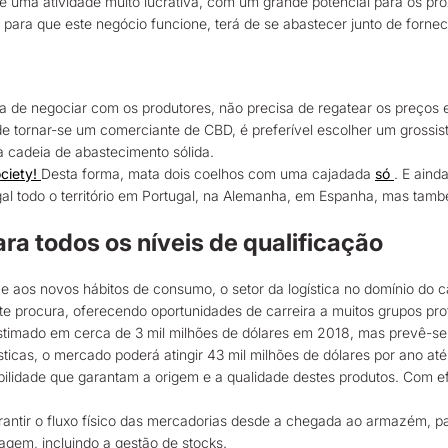
e uma atividade muito lucrativa, com um grande potencial para os pr
, para que este negócio funcione, terá de se abastecer junto de forn
sa de negociar com os produtores, não precisa de regatear os preços 
nde tornar-se um comerciante de CBD, é preferível escolher um grossis
a cadeia de abastecimento sólida.
ciety!
Desta forma, mata dois coelhos com uma cajadada
só
. E aind
al todo o território em Portugal, na Alemanha, em Espanha, mas tam
ara todos os níveis de qualificação
e aos novos hábitos de consumo, o setor da logística no domínio do 
 procura, oferecendo oportunidades de carreira a muitos grupos profi
imado em cerca de 3 mil milhões de dólares em 2018, mas prevê-se qu
icas, o mercado poderá atingir 43 mil milhões de dólares por ano até
bilidade que garantam a origem e a qualidade destes produtos. Com ef
arantir o fluxo físico das mercadorias desde a chegada ao armazém,
agem, incluindo a gestão de stocks.