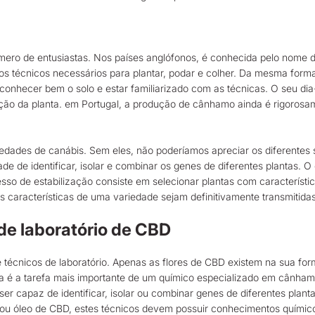
mero de entusiastas. Nos países anglófonos, é conhecida pelo nome d
s técnicos necessários para plantar, podar e colher. Da mesma forma
hecer bem o solo e estar familiarizado com as técnicas. O seu dia-
ação da planta. em Portugal, a produção de cânhamo ainda é rigoros
edades de canábis. Sem eles, não poderíamos apreciar os diferentes 
e identificar, isolar e combinar os genes de diferentes plantas. O c
sso de estabilização consiste em selecionar plantas com característi
s características de uma variedade sejam definitivamente transmitidas
 de laboratório de CBD
técnicos de laboratório. Apenas as flores de CBD existem na sua forma
 é a tarefa mais importante de um químico especializado em cânhamo.
r capaz de identificar, isolar ou combinar genes de diferentes planta
ou óleo de CBD, estes técnicos devem possuir conhecimentos químico