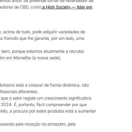
óximos anos! Se pretende tornar-se revendedor de
ecedores de CBD, como
a High Society — líder em
e, acima de tudo, pode adquirir variedades de
ta francês que lhe garanta, por um lado, uma
a bem, porque estamos atualmente a recrutar
bém em Marselha (a nossa sede).
cânhamo está a crescer de forma dinâmica. Isto
ssionais diferentes.
e o setor registe um crescimento significativo
 2024. É, portanto, fácil compreender por que
eito, a procura por estes produtos está a aumentar
 passando pela receção no armazém, pela