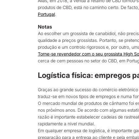
Aliás, em 2018, a venda a retalho de CBD tornou-s
produtos de CBD, está no caminho certo. De facto
Portugal
.
Notas
Ao escolher um grossista de canabidiol, não preci
qualidade a preços grossistas. Portanto, se prete
produção e um controlo rigorosos e, por outro, um
Torne-se revendedor com o seu grossista High So
cerca de cem pessoas no setor do CBD, em Portug
Logística física: empregos p
Graças ao grande sucesso do comércio eletrónico 
traduz-se em novos tipos de empregos e numa forte
O mercado mundial de produtos de cânhamo foi est
nos próximos anos. De acordo com algumas estatíst
razão é importante estabelecer cadeias de rastrea
rapidamente a nível mundial.
Em qualquer empresa de logística, é importante g
preparação para a entrega ao cliente e pela embal