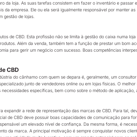
uro da loja. As suas tarefas consistem em fazer o inventário e passa
is da empresa. Ele ou ela será igualmente responsável por manter as
m gestão de lojas.
dutos de CBD. Esta profissão não se limita à gestão do caixa numa lo
rodutos. Além da venda, também tem a função de prestar um bom acon
nomia para gerir um negócio com sucesso. Boas competências interp
 de CBD
indústria do cânhamo com quem se depara é, geralmente, um consulto
pecializado junto de vendedores online ou em lojas físicas. O melhor
as necessidades específicas, bem como sobre o método de aplicação,
 era expandir a rede de representação das marcas de CBD. Para tal, d
rcial de CBD deve possuir boas capacidades de comunicação para for
dispensável um elevado nível de confiança. Da mesma forma, é necessá
nto da marca. A principal motivação é sempre conquistar novos clien