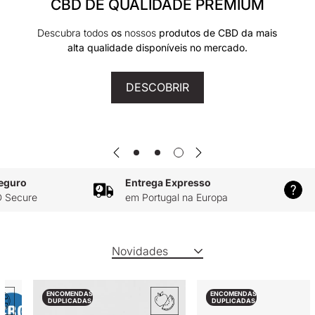
CBD DE QUALIDADE PREMIUM
Descubra todos
os
nossos
produtos de CBD da mais
alta qualidade disponíveis no mercado.
DESCOBRIR
guro
Entrega Expresso
A
Secure
em Portugal na Europa
0
Novidades
ENCOMENDAS
ENCOMENDAS
DUPLICADAS
DUPLICADAS