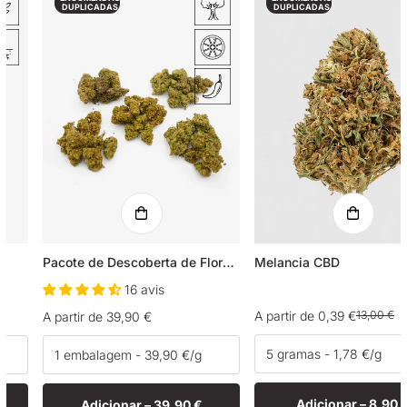
DUPLICADAS
DUPLICADAS
Pacote de Descoberta de Flores de CBD
Melancia CBD
16 avis
A partir de 0,39 €
13,00 €
Preço
A partir de 39,90 €
Preço
Preço
normal
de
normal
venda
Adicionar –
8,90 
Adicionar –
39,90 €