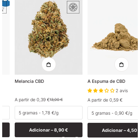
Melancia CBD
A Espuma de CBD
2 avis
A partir de 0,39 €
13,00 €
Preço
A partir de 0,59 €
Preço
Preço
normal
de
normal
venda
Adicionar –
8,90 €
Adicionar –
4,50 