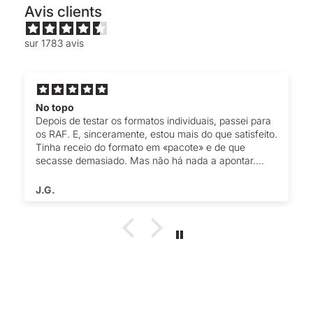
Avis clients
sur 1783 avis
No topo
Depois de testar os formatos individuais, passei para
os RAF. E, sinceramente, estou mais do que satisfeito.
Tinha receio do formato em «pacote» e de que
secasse demasiado. Mas não há nada a apontar.
Acho que vai passar a fazer parte da minha
encomenda de sempre.
J.G.