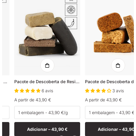
3x Hash filtrado com 21% de CBD + 23% de CBG
Pacote de Descoberta de Resinas
6 avis
3 avis
Preço
A partir de 43,90 €
Preço
A partir de 43,90 €
normal
normal
Adicionar –
43,90 €
Adicionar –
43,90 